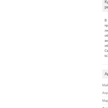
К
р
В 
п
л
о
а
об
С
to
А
Май
Апр
Мар