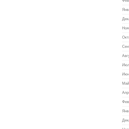
Фев
Янв
Дек
Ноя
Окт
Сен
Авг
Июл
Июн
Май
Апр
Фев
Янв
Дек