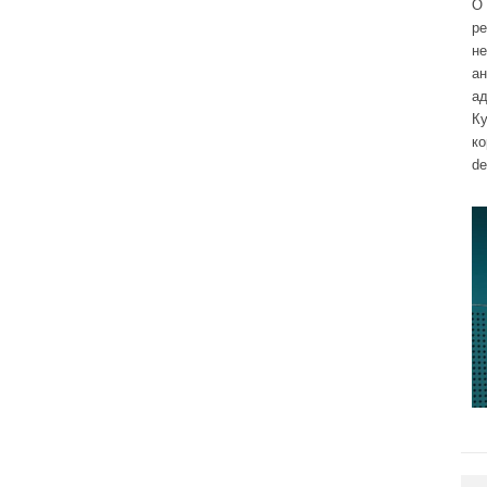
О 
р
н
а
ад
Ку
к
de