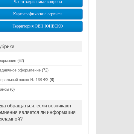
Часто задаваемые вопросы
Картографические сервисы
Территория ОВН ЮНЕСКО
убрики
ормация
(62)
здничное оформление
(72)
еральный закон № 168-ФЗ
(8)
ансы
(8)
уда обращаться, если возникают
омнения является ли информация
екламной?