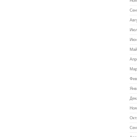
Ноя
Сен
Авг
Июл
Июн
Май
Апр
Мар
Фев
Янв
Дек
Ноя
Окт
Сен