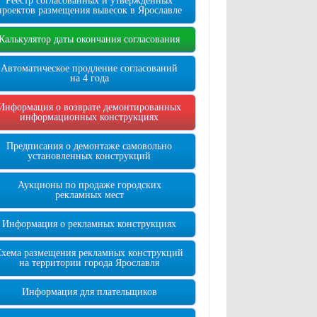
Реестр согласованных и утверждённых
проектов размещения вывесок в Ярославле
Калькулятор даты окончания согласования
Автоматическое продление согласований
на 4 года
Информация о возврате демонтированных
информационных конструкциях
Предписания о демонтаже самовольно
установленных конструкций
Аукционы по продаже городских
рекламных мест
Информация о рекламных конструкциях
Схема размещения рекламных конструкций
на территории города Ярославля
Информация для плательщиков