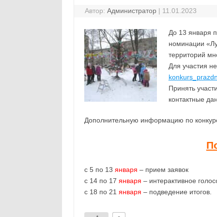
Автор:
Администратор
|
11.01.2023
До 13 января 
номинации «Лу
территорий мн
Для участия н
konkurs_prazdn
Принять участи
контактные да
Дополнительную информацию по конкурсу
П
с 5 по 13
января
– прием заявок
с 14 по 17
января
– интерактивное голос
с 18 по 21
января
– подведение итогов.