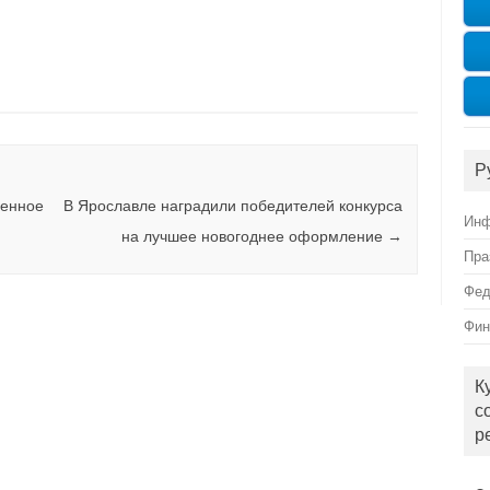
Р
ченное
В Ярославле наградили победителей конкурса
Инф
на лучшее новогоднее оформление
→
Пра
Фед
Фин
К
с
р