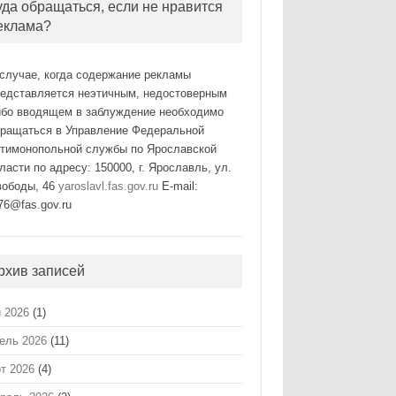
уда обращаться, если не нравится
еклама?
случае, когда содержание рекламы
редставляется неэтичным, недостоверным
ибо вводящем в заблуждение необходимо
бращаться в Управление Федеральной
нтимонопольной службы по Ярославской
ласти по адресу: 150000, г. Ярославль, ул.
вободы, 46
yaroslavl.fas.gov.ru
E-mail:
76@fas.gov.ru
рхив записей
 2026
(1)
ель 2026
(11)
т 2026
(4)