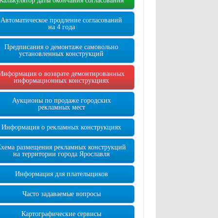
Калькулятор даты окончания согласования
Автоматическое продление согласований
на 4 года
Предписания о демонтаже самовольно
установленных конструкций
Информация о возврате демонтированных
информационных конструкциях
Аукционы по продаже городских
рекламных мест
Информация о рекламных конструкциях
Схема размещения рекламных конструкций
на территории города Ярославля
Информация для плательщиков
Часто задаваемые вопросы
Картографические сервисы