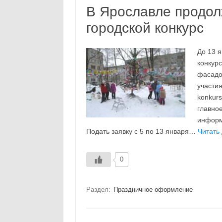
В Ярославле продол
городской конкурс
До 13 
конкур
фасадо
участи
konkurs
главно
информ
Подать заявку с 5 по 13 января…
Читать
0
Раздел:
Праздничное оформление