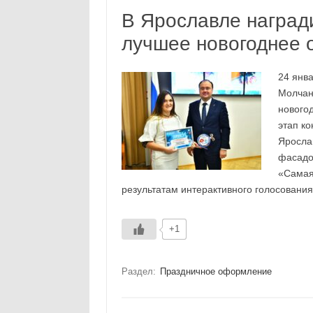
В Ярославле наград
лучшее новогоднее
24 янв
Молчан
нового
этап к
Яросла
фасадо
«Самая
результатам интерактивного голосован
+1
Раздел:
Праздничное оформление