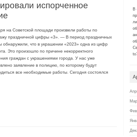
ировали испорченное
В 
ие
п
л
о
аря на Советской площади произвели работы по
а
ажу праздничной цифры «3». — В период праздничных
об
ы обнаружили, что в украшении «2023» одна из цифр
С
ота. Это произошло по причине некорректного
to
ния граждан с украшениями города. У нас уже
влено заявление в полицию, по которому будут
одиться все необходимые работы. Сегодня состоялся
А
Апр
Мар
Фев
Янв
Дек