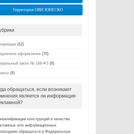
Территория ОВН ЮНЕСКО
убрики
ормация
(62)
здничное оформление
(70)
еральный закон № 168-ФЗ
(8)
ансы
(8)
уда обращаться, если возникают
омнения является ли информация
екламной?
квалификации конструкций в качестве
екламных или информационных
еобходимо обращаться в Федеральную