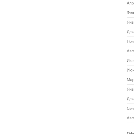
Апр
Фев
Янв
Дек
Ноя
Авг
Июл
Июн
Мар
Янв
Дек
Сен
Авг
Офи