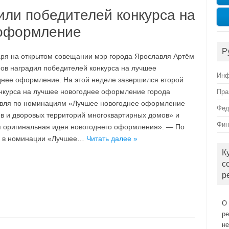
или победителей конкурса на
 оформление
Р
аря на открытом совещании мэр города Ярославля Артём
ов наградил победителей конкурса на лучшее
Инф
днее оформление. На этой неделе завершился второй
онкурса на лучшее новогоднее оформление города
Пра
вля по номинациям «Лучшее новогоднее оформление
Фед
в и дворовых территорий многоквартирных домов» и
Фин
 оригинальная идея новогоднего оформления». — По
ия в номинации «Лучшее…
Читать далее »
К
с
р
О 
р
н