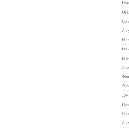
Ноя
Окт
Сен
Авг
Июл
Июн
Май
Апр
Фев
Янв
Дек
Ноя
Сен
Авг