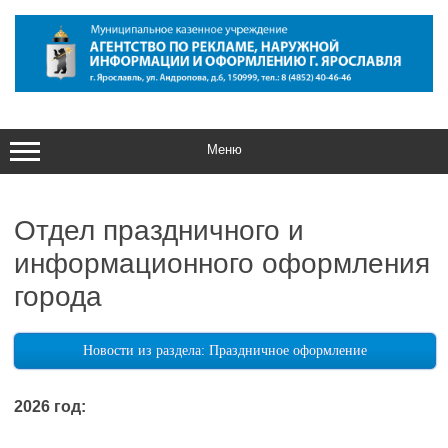
Перейти
к
содержимому
Меню
Отдел праздничного и
информационного оформления
города
Новости из раздела: Праздничное оформление
2026 год: