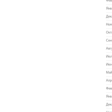
Фев
Янв
Дек
Ноя
Окт
Сен
Авг
Июл
Июн
Май
Апр
Фев
Янв
Дек