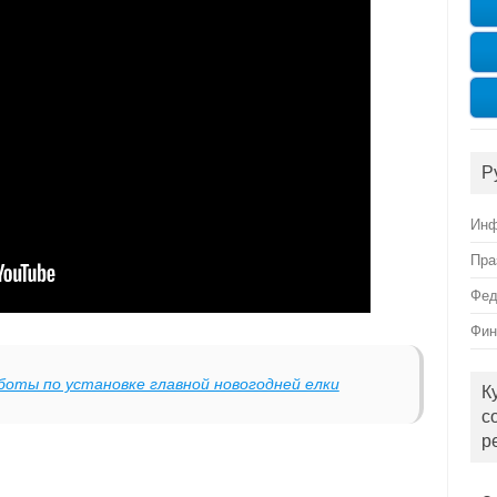
Р
Инф
Пра
Фед
Фин
боты по установке главной новогодней елки
К
с
р