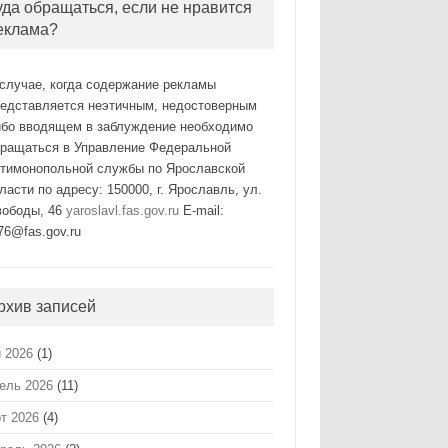
уда обращаться, если не нравится
еклама?
случае, когда содержание рекламы
редставляется неэтичным, недостоверным
ибо вводящем в заблуждение необходимо
бращаться в Управление Федеральной
нтимонопольной службы по Ярославской
ласти по адресу: 150000, г. Ярославль, ул.
вободы, 46
yaroslavl.fas.gov.ru
E-mail:
76@fas.gov.ru
рхив записей
 2026
(1)
ель 2026
(11)
т 2026
(4)