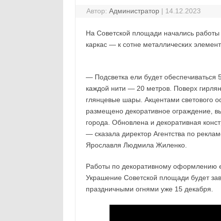
Автор:
Администратор
|
14.12.2023
На Советской площади начались работы 
каркас — к сотне металлических элемент
— Подсветка ели будет обеспечиваться 
каждой нити — 20 метров. Поверх гирля
глянцевые шары. Акцентами светового оф
размещено декоративное ограждение, в
города. Обновлена и декоративная конс
— сказала директор Агентства по рекл
Ярославля Людмила Жиленко.
Работы по декоративному оформлению е
Украшение Советской площади будет зав
праздничными огнями уже 15 декабря.