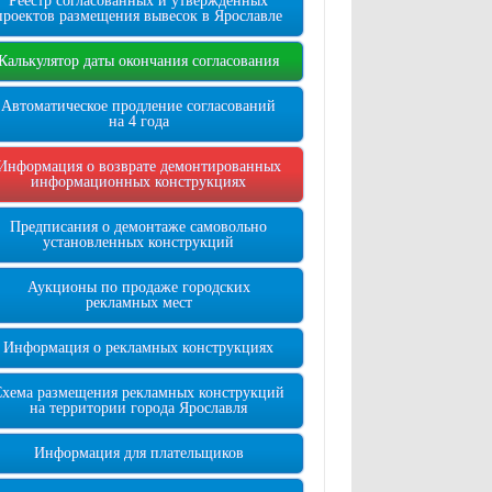
Реестр согласованных и утверждённых
проектов размещения вывесок в Ярославле
Калькулятор даты окончания согласования
Автоматическое продление согласований
на 4 года
Информация о возврате демонтированных
информационных конструкциях
Предписания о демонтаже самовольно
установленных конструкций
Аукционы по продаже городских
рекламных мест
Информация о рекламных конструкциях
Схема размещения рекламных конструкций
на территории города Ярославля
Информация для плательщиков