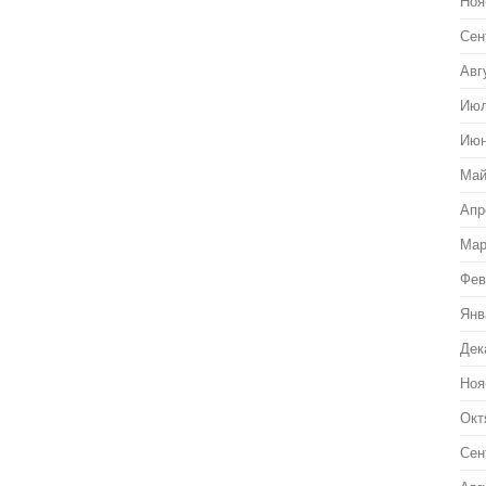
Ноя
Сен
Авг
Июл
Июн
Май
Апр
Мар
Фев
Янв
Дек
Ноя
Окт
Сен