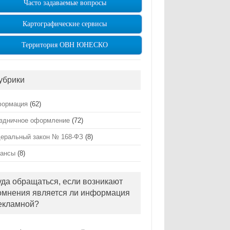
Часто задаваемые вопросы
Картографические сервисы
Территория ОВН ЮНЕСКО
убрики
ормация
(62)
здничное оформление
(72)
еральный закон № 168-ФЗ
(8)
ансы
(8)
уда обращаться, если возникают
омнения является ли информация
екламной?