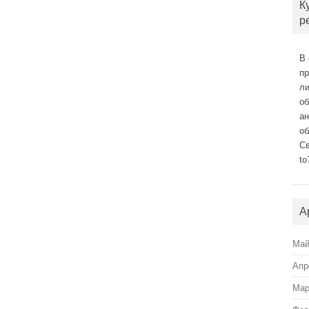
К
р
В 
п
л
о
а
об
С
to
А
Май
Апр
Мар