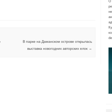
О 
р
н
а
ад
Ку
к
de
о
В парке на Даманском острове открылась
выставка новогодних авторских елок
→