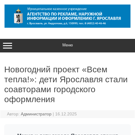
Перейти
к
содержимому
Меню
Новогодний проект «Всем
тепла!»: дети Ярославля стали
соавторами городского
оформления
Автор:
Администратор
|
16.12.2025