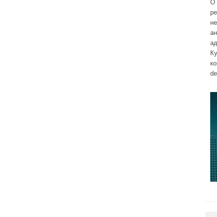
О 
р
н
а
ад
Ку
к
de