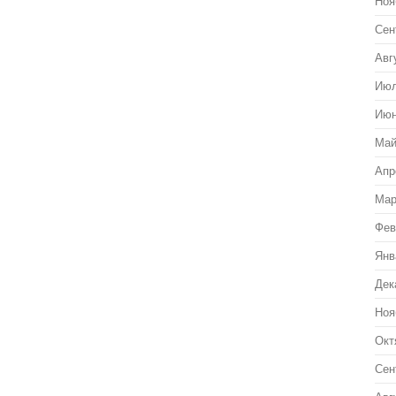
Ноя
Сен
Авг
Июл
Июн
Май
Апр
Мар
Фев
Янв
Дек
Ноя
Окт
Сен