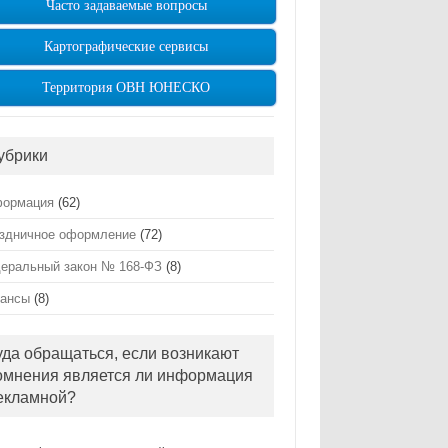
Часто задаваемые вопросы
Картографические сервисы
Территория ОВН ЮНЕСКО
убрики
ормация
(62)
здничное оформление
(72)
еральный закон № 168-ФЗ
(8)
ансы
(8)
уда обращаться, если возникают
омнения является ли информация
екламной?