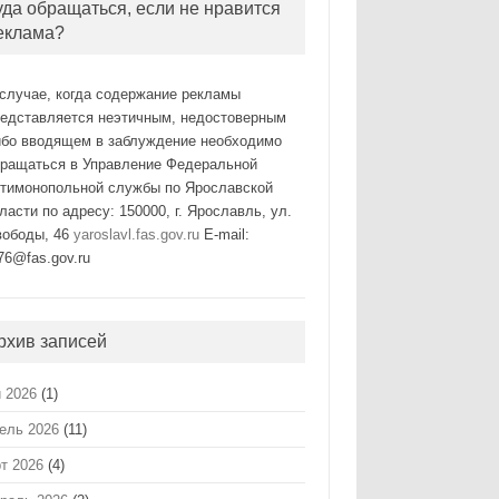
уда обращаться, если не нравится
еклама?
случае, когда содержание рекламы
редставляется неэтичным, недостоверным
ибо вводящем в заблуждение необходимо
бращаться в Управление Федеральной
нтимонопольной службы по Ярославской
ласти по адресу: 150000, г. Ярославль, ул.
вободы, 46
yaroslavl.fas.gov.ru
E-mail:
76@fas.gov.ru
рхив записей
 2026
(1)
ель 2026
(11)
т 2026
(4)