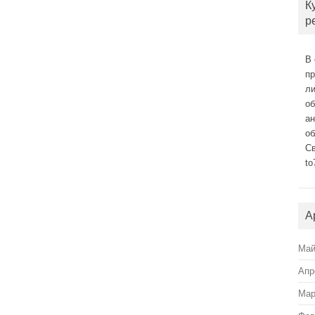
К
р
В 
п
л
о
а
об
С
to
А
Май
Апр
Мар