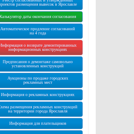
Реестр согласованных и утверждённых
проектов размещения вывесок в Ярославле
Калькулятор даты окончания согласования
Автоматическое продление согласований
на 4 года
Информация о возврате демонтированных
информационных конструкциях
Предписания о демонтаже самовольно
установленных конструкций
Аукционы по продаже городских
рекламных мест
Информация о рекламных конструкциях
Схема размещения рекламных конструкций
на территории города Ярославля
Информация для плательщиков