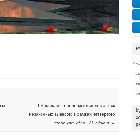
Р
Инф
Пра
Фед
Фин
ных
В Ярославле продолжается демонтаж
К
незаконных вывесок: в рамках четвёртого
с
этапа уже убран 31 объект
→
р