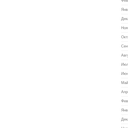
Фев
Янв
Дек
Ноя
Окт
Сен
Авг
Июл
Июн
Май
Апр
Фев
Янв
Дек