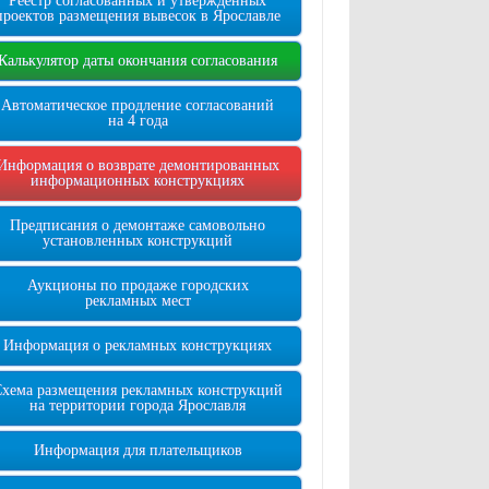
Реестр согласованных и утверждённых
проектов размещения вывесок в Ярославле
Калькулятор даты окончания согласования
Автоматическое продление согласований
на 4 года
Информация о возврате демонтированных
информационных конструкциях
Предписания о демонтаже самовольно
установленных конструкций
Аукционы по продаже городских
рекламных мест
Информация о рекламных конструкциях
Схема размещения рекламных конструкций
на территории города Ярославля
Информация для плательщиков