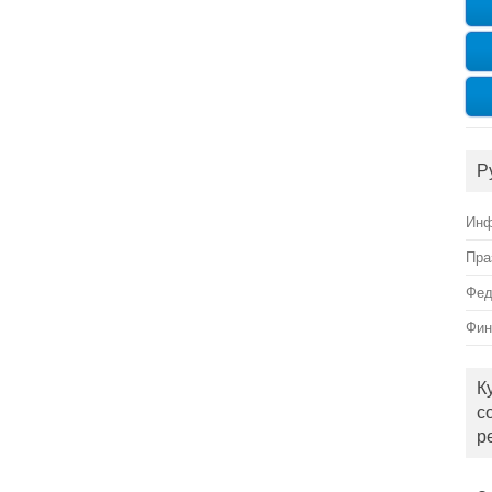
Р
Инф
Пра
Фед
Фин
К
с
р