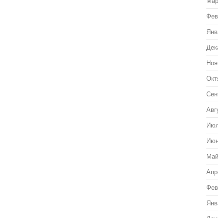
Мар
Фев
Янв
Дек
Ноя
Окт
Сен
Авг
Июл
Июн
Май
Апр
Фев
Янв