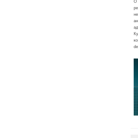
О 
р
н
а
ад
Ку
к
de