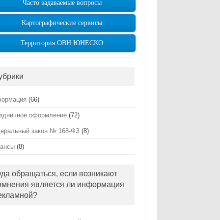
Часто задаваемые вопросы
Картографические сервисы
Территория ОВН ЮНЕСКО
убрики
ормация
(66)
здничное оформление
(72)
еральный закон № 168-ФЗ
(8)
ансы
(8)
уда обращаться, если возникают
омнения является ли информация
екламной?