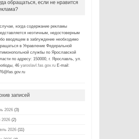
уда обращаться, если не нравится
еклама?
случае, когда содержание рекламы
редставляется неэтичным, недостоверным
ибо вводящем в заблуждение необходимо
бращаться в Управление Федеральной
нтимонопольной службы по Ярославской
ласти по адресу: 150000, г. Ярославль, ул.
вободы, 46
yaroslavl.fas.gov.ru
E-mail:
76@fas.gov.ru
рхив записей
ь 2026
(3)
 2026
(2)
ель 2026
(11)