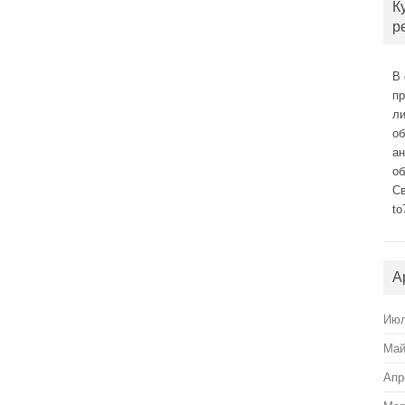
К
р
В 
п
л
о
а
об
С
to
А
Июл
Май
Апр