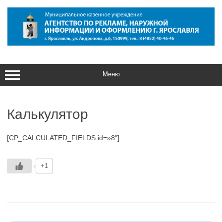
Перейти
к
содержимому
Меню
Калькулятор
[CP_CALCULATED_FIELDS id=»8″]
+1